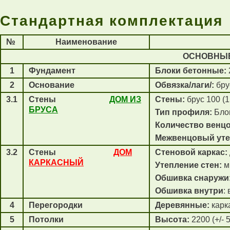
Стандартная комплектация
№
Наименование
ОСНОВНЫЕ
1
Фундамент
Блоки бетонные:
2
Основание
Обвязка/лаги/:
бру
3.1
Стены
ДОМ ИЗ
Стены
:
брус 100 (
БРУСА
Тип профиля:
Блок
Количество венцо
Межвенцовый уте
3.2
Стены
ДОМ
Стеновой каркас:
КАРКАСНЫЙ
Утепление стен:
м
Обшивка снаружи
Обшивка внутри
:
4
Перегородки
Деревянные:
карк
5
Потолки
Высота:
2200 (+/- 