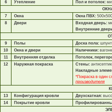
6
Утепление
Пол и потолок:
ми
ОКН
7
Окна
Окна ПВХ:
500х500
8
Двери
Входная дверь:
ме
Внутренние двер
О
9
Полы
Доска пола:
шпунт
10
Окна и двери
Наличники:
вагонк
11
Внутренняя отделка
Потолок, перегор
12
Наружная покраска
Стены:
антисептик
Накладные элеме
*Покраска в один с
производителя
К
13
Конфигурация кровли
Двухскатная:
высо
14
Покрытие кровли
Профилированны
ЭЛ